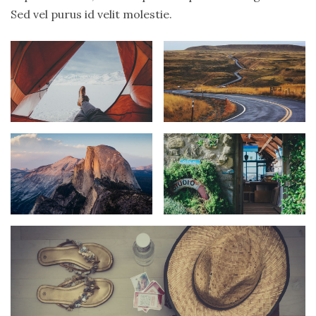
Sed vel purus id velit molestie.
CATEGORIES
Lifestyle
Nature
Travel
TAGS
#adventure
#backpack
#blue
#blueberries
#book