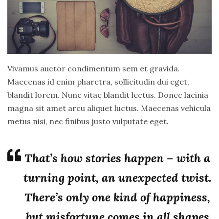
#day
#fashion
#health
#inspiration
Vivamus auctor condimentum sem et gravida.
Maecenas id enim pharetra, sollicitudin dui eget,
#journey
blandit lorem. Nunc vitae blandit lectus. Donec lacinia
#juice
magna sit amet arcu aliquet luctus. Maecenas vehicula
#lemon
metus nisi, nec finibus justo vulputate eget.
#limes
That’s how stories happen – with a
#music
turning point, an unexpected twist.
There’s only one kind of happiness,
but misfortune comes in all shapes