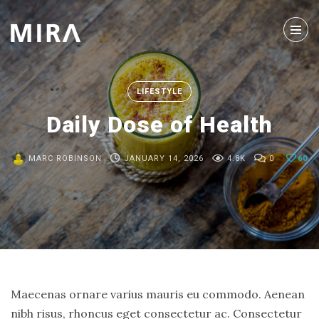
Search
For
LIFESTYLE
Daily Dose of Health
MARC ROBINSON
JANUARY 14, 2026
4.8K
0
60
ARCHIVE
New
Destination
Maecenas ornare varius mauris eu commodo. Aenean
Ahead
nibh risus, rhoncus eget consectetur ac. Consectetur