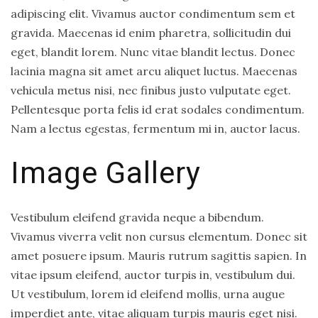
adipiscing elit. Vivamus auctor condimentum sem et
Adventure
gravida. Maecenas id enim pharetra, sollicitudin dui
is
eget, blandit lorem. Nunc vitae blandit lectus. Donec
Calling
lacinia magna sit amet arcu aliquet luctus. Maecenas
Summer
vehicula metus nisi, nec finibus justo vulputate eget.
Fashion
Pellentesque porta felis id erat sodales condimentum.
Outfit
Nam a lectus egestas, fermentum mi in, auctor lacus.
Daily
Dose
Image Gallery
of
Health
Vestibulum eleifend gravida neque a bibendum.
What
Vivamus viverra velit non cursus elementum. Donec sit
Are
amet posuere ipsum. Mauris rutrum sagittis sapien. In
Limes
vitae ipsum eleifend, auctor turpis in, vestibulum dui.
Good
Ut vestibulum, lorem id eleifend mollis, urna augue
For?
imperdiet ante, vitae aliquam turpis mauris eget nisi.